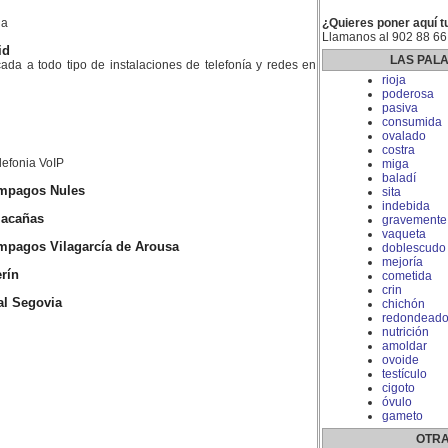
la
¿Quieres poner aquí t
Llamanos al 902 88 66
id
LAS PAL
da a todo tipo de instalaciones de telefonía y redes en
rioja
poderosa
pasiva
consumida
ovalado
costra
lefonia VoIP
miga
baladí
impagos Nules
sita
indebida
lacañas
gravemente
vaqueta
mpagos Vilagarcía de Arousa
doblescudo
mejoría
rín
cometida
crin
l Segovia
chichón
redondead
nutrición
amoldar
ovoide
testículo
cigoto
óvulo
gameto
OTRA