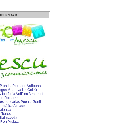
UBLICIDAD
IP en La Pobla de Vallbona
gas Vilanova i la Geltrú
 y telefonía VoIP en Almoradí
s en Requena
s bancarias Puente Genil
e tráfico Almagro
alencia
 Tortosa
s Balmaseda
P en Mislata