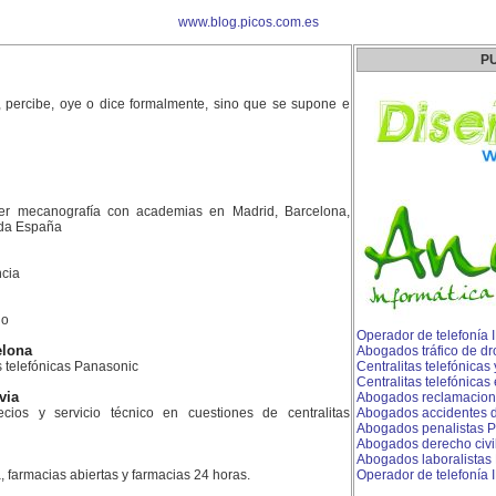
www.blog.picos.com.es
P
 percibe, oye o dice formalmente, sino que se supone e
er mecanografía con academias en Madrid, Barcelona,
toda España
cia
do
Operador de telefonía 
elona
Abogados tráfico de dro
as telefónicas Panasonic
Centralitas telefónicas
Centralitas telefónica
via
Abogados reclamacione
ios y servicio técnico en cuestiones de centralitas
Abogados accidentes d
Abogados penalistas P
Abogados derecho civil
Abogados laboralista
, farmacias abiertas y farmacias 24 horas.
Operador de telefonía I