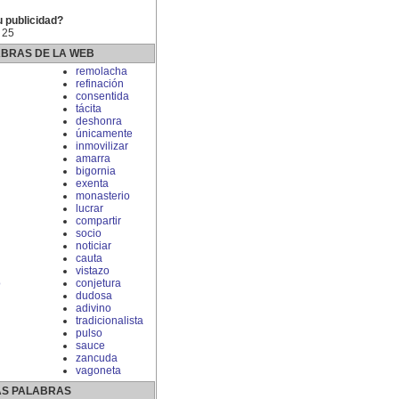
u publicidad?
 25
ABRAS DE LA WEB
remolacha
refinación
consentida
tácita
deshonra
únicamente
inmovilizar
amarra
bigornia
exenta
monasterio
lucrar
compartir
socio
noticiar
cauta
vistazo
o
conjetura
dudosa
adivino
tradicionalista
pulso
sauce
zancuda
vagoneta
S PALABRAS