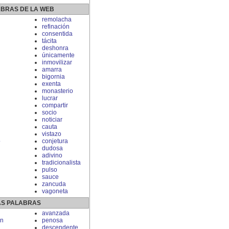
ABRAS DE LA WEB
remolacha
refinación
consentida
tácita
deshonra
únicamente
inmovilizar
amarra
bigornia
exenta
monasterio
lucrar
compartir
socio
noticiar
cauta
vistazo
o
conjetura
dudosa
adivino
tradicionalista
pulso
sauce
zancuda
vagoneta
S PALABRAS
avanzada
n
penosa
descendente