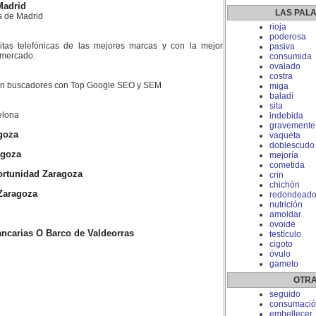
Madrid
LAS PAL
s de Madrid
rioja
poderosa
litas telefónicas de las mejores marcas y con la mejor
pasiva
l mercado.
consumida
ovalado
costra
 en buscadores con Top Google SEO y SEM
miga
baladí
sita
elona
indebida
gravemente
goza
vaqueta
doblescudo
agoza
mejoría
cometida
rtunidad Zaragoza
crin
chichón
Zaragoza
redondead
nutrición
amoldar
ovoide
ncarias O Barco de Valdeorras
testículo
cigoto
óvulo
gameto
OTRA
seguido
consumació
embellecer