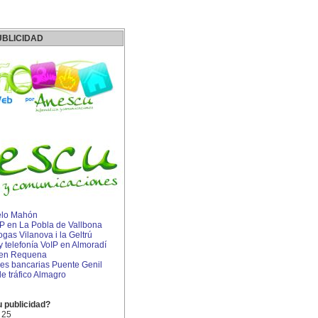
UBLICIDAD
elo Mahón
IP en La Pobla de Vallbona
gas Vilanova i la Geltrú
 y telefonía VoIP en Almoradí
s en Requena
s bancarias Puente Genil
e tráfico Almagro
u publicidad?
 25