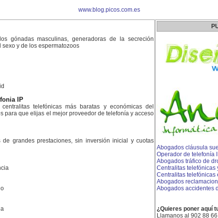
www.blog.picos.com.es
P
os gónadas masculinas, generadoras de la secreción
el sexo y de los espermatozoos
id
efonia IP
centralitas telefónicas más baratas y económicas del
para que elijas el mejor proveedor de telefonía y acceso
es de grandes prestaciones, sin inversión inicial y cuotas
Abogados cláusula su
Operador de telefonía 
Abogados tráfico de dro
cia
Centralitas telefónicas
Centralitas telefónica
Abogados reclamacione
do
Abogados accidentes d
la
¿Quieres poner aquí t
Llamanos al 902 88 66